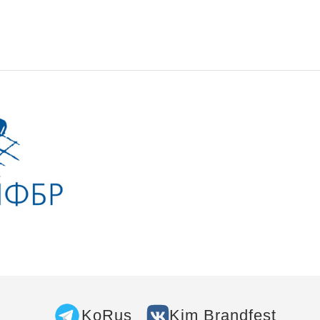
KoRus
Kim Brandfest