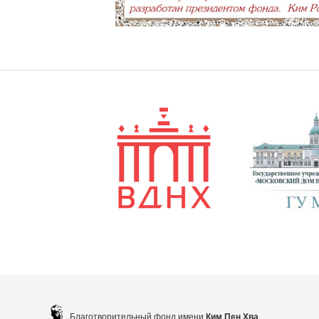
Благотворительный фонд имени
Ким Пен Хва